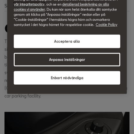
vår integritetspolicy
, och se en
detaljerad beskrivning av alla
Search
cookies vi använder
. Du kan när som helst återkalla ditt samtycke
genom att klicka på "Anpassa inställningar" nedan eller på
”Cookie-inställningar” i hemsidans högra hörn och avmarkera
One-Touch Function
samtycket i det högra hörnet för respektive cookie.
Cookie Policy
The one-touch function of the electric windows in SEAT models
Acceptera alla
significantly improves operating convenience. Thus, the control
button of the power window need not be kept pressed all the
Anpassa inställningar
time in order to fully open the window or to close it; instead the
switch is pressed past the first stop as far as the end stop. As a
Enbart nödvändiga
result, the window opens or closes completely with one press
(One Touch). This is very useful, for example, at the entrance to a
car parking facility.