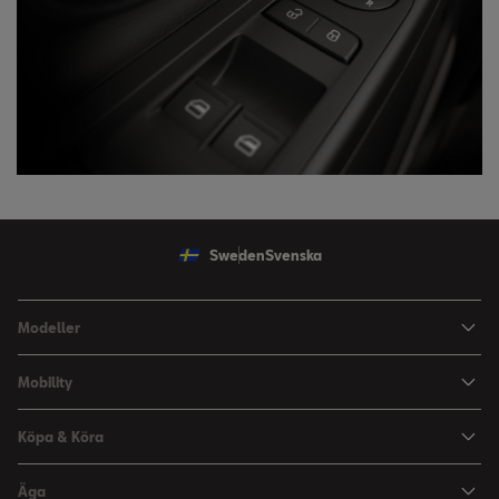
Sweden
Svenska
Modeller
Ibiza
Mobility
Arona
HVO100 & E10
Köpa & Köra
Leon Sportstourer
Kvalitets- och Miljöpolicy
Aktuella Erbjudanden
Äga