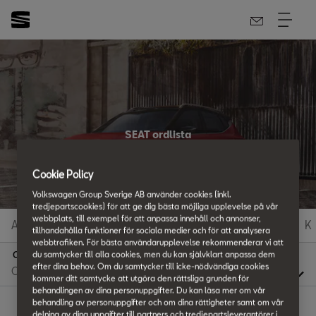
SEAT ordlista
Allt du vill veta
Cookie Policy
Volkswagen Group Sverige AB använder cookies (inkl.
tredjepartscookies) för att ge dig bästa möjliga upplevelse på vår
webbplats, till exempel för att anpassa innehåll och annonser,
A
B
C
D
E
F
G
H
I
J
K
tillhandahålla funktioner för sociala medier och för att analysera
webbtrafiken. För bästa användarupplevelse rekommenderar vi att
du samtycker till alla cookies, men du kan självklart anpassa dem
O
efter dina behov. Om du samtycker till icke-nödvändiga cookies
kommer ditt samtycke att utgöra den rättsliga grunden för
behandlingen av dina personuppgifter. Du kan läsa mer om vår
behandling av personuppgifter och om dina rättigheter samt om vår
delning av dina uppgifter till partners och tredjepartsleverantörer i