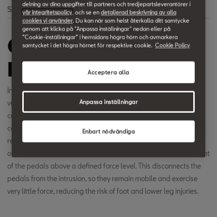
delning av dina uppgifter till partners och tredjepartsleverantörer i
Search
vår integritetspolicy
, och se en
detaljerad beskrivning av alla
cookies vi använder
. Du kan när som helst återkalla ditt samtycke
genom att klicka på "Anpassa inställningar" nedan eller på
”Cookie-inställningar” i hemsidans högra hörn och avmarkera
Occupant
samtycket i det högra hörnet för respektive cookie.
Cookie Policy
Protection
Acceptera alla
In the event of an accident, the driver's feet and lower legs are
Anpassa inställningar
vulnerable to injury depending on the type and severity of the
collision. In order to reduce that risk we make carefully
calculated use of deformation elements for the pedals and foot
Enbart nödvändiga
rest. The deformation of the front bulkhead in the Euro NCAP
offset crash test, for example, leads to deliberate free movement
of the pedals above a defined force level. This disconnects the
pedals from the intrusion, so they remain mobile and exercise
very little force, reducing the risk of foot and lower leg injuries.