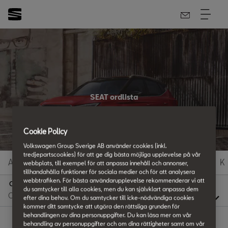
SEAT ordlista
Allt du vill veta
Cookie Policy
Volkswagen Group Sverige AB använder cookies (inkl.
tredjepartscookies) för att ge dig bästa möjliga upplevelse på vår
A
B
C
D
E
F
G
H
I
J
K
webbplats, till exempel för att anpassa innehåll och annonser,
tillhandahålla funktioner för sociala medier och för att analysera
webbtrafiken. För bästa användarupplevelse rekommenderar vi att
O
du samtycker till alla cookies, men du kan självklart anpassa dem
efter dina behov. Om du samtycker till icke-nödvändiga cookies
kommer ditt samtycke att utgöra den rättsliga grunden för
behandlingen av dina personuppgifter. Du kan läsa mer om vår
behandling av personuppgifter och om dina rättigheter samt om vår