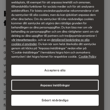
webbplats, till exempel för att anpassa innehåll och annonser,
tillhandahålla funktioner för sociala medier och för att analysera
webbtrafiken. För bästa användarupplevelse rekommenderar vi att
HVO100 är ett steg mot
du samtycker till alla cookies, men du kan självklart anpassa dem
efter dina behov. Om du samtycker till icke-nödvändiga cookies
förnybar mobilitet.
kommer ditt samtycke att utgöra den rättsliga grunden för
behandlingen av dina personuppgifter. Du kan läsa mer om vår
behandling av personuppgifter och om dina rättigheter samt om vår
delning av dina uppgifter till partners och tredjepartsleverantörer i
Alla SEATs fyrcylindriga dieselbilar som är tillverkade från
vår integritetspolicy
, och se en
detaljerad beskrivning av alla
cookies vi använder
. Du kan när som helst återkalla ditt samtycke
modellår 2022 är godkända att tankas med HVO100, vilket gör
genom att klicka på "Anpassa inställningar" nedan eller på
att de kan köras fossilfritt. HVO100 är ett syntetiskt förnybart
”Cookie-inställningar” i hemsidans högra hörn och avmarkera
samtycket i det högra hörnet för respektive cookie.
Cookie Policy
dieselbränsle som produceras av avfall, restprodukter eller
vegetabiliska oljor. HVO100 har samma kemiska egenskaper
Acceptera alla
som vanlig diesel. HVO betyder hydrerad vegetabilisk olja och
det blandas som en förnybar komponent i vanlig diesel eller
säljs 100 procentigt ren som HVO100.
Anpassa inställningar
Den största fördelen med HVO100 är att klimatpåverkan
minskas. HVO100 har nedsatt energi- och koldioxidskatt och
Enbart nödvändiga
finns idag på mer än 200 tankställen.