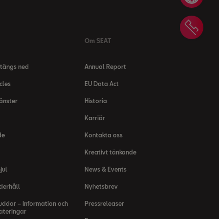
Assi
Om SEAT
tängs ned
Annual Report
cles
EU Data Act
jänster
Historia
Karriär
de
Kontakta oss
Kreativt tänkande
jul
News & Events
derhåll
Nyhetsbrev
uddar – Information och
Pressreleaser
teringar