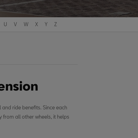
U
V
W
X
Y
Z
ension
 and ride benefits. Since each
from all other wheels, it helps