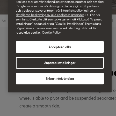
kan läsa mer om vår behandling av personuppgifter och om dina
rättigheter samt om vår delning av dina uppgifter till partners
och tredjepartsleverantörer i
vår integritetspolicy
, och se en
detaljerad beskrivning av alla cookies vi använder
. Du kan när
som helst återkalla ditt samtycke genom att klicka på "Anpassa
G
H
I
J
K
L
M
N
O
P
Q
R
S
T
inställningar" nedan eller på ”Cookie-inställningar” i hemsidans
högra hörn och avmarkera samtycket i det högra hörnet för
respektive cookie.
Cookie Policy
Search
Acceptera alla
Anpassa inställningar
Independent susp
Enbart nödvändiga
Independent suspension provides handling, control
wheel is able to pivot and be suspended separately 
create a smooth ride.