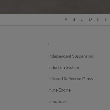
A
B
C
D
E
F
I
Independent Suspension
Induction System
Infrared Reflective Glass
Inline Engine
Inmobiliser