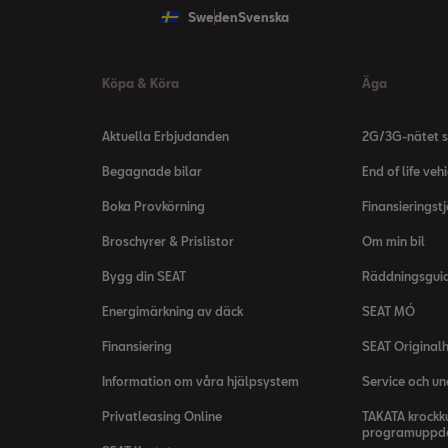
Sweden
Svenska
Köpa & Köra
Äga
Aktuella Erbjudanden
2G/3G-nätet s
Begagnade bilar
End of life vehi
Boka Provkörning
Finansieringst
Broschyrer & Prislistor
Om min bil
Bygg din SEAT
Räddningsgui
Energimärkning av däck
SEAT MÓ
Finansiering
SEAT Originalh
Information om våra hjälpsystem
Service och un
Privatleasing Online
TAKATA krockk
programuppda