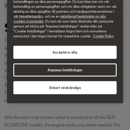
behandlingen av dina personuppgifter. Du kan läsa mer om vår
Search
behandling av personuppgifter och om dina rättigheter samt om vår
delning av dina uppgifter till partners och tredjepartsleverantörer i
vår integritetspolicy
, och se en
detaljerad beskrivning av alla
cookies vi använder
. Du kan när som helst återkalla ditt samtycke
Start-Stop System
genom att klicka på "Anpassa inställningar" nedan eller på
”Cookie-inställningar” i hemsidans högra hörn och avmarkera
samtycket i det högra hörnet för respektive cookie.
Cookie Policy
The start-stop system automatically switches off the engine
when the car comes to a standstill. The electronics detect when
Acceptera alla
the driver (for example at red traffic lights or at railroad
crossings) stops his SEAT and then switches to idle. By
disengaging, the engine is switched off immediately and the
Anpassa inställningar
"Start Stop" appears on the display of the multifunction display.
To start the car, the driver only has to step on the clutch again.
Enbart nödvändiga
The "Start Stop" message disappears and the journey can
continue.
With the start-stop system, which is standard in all the SEAT
ECOMOTIVE models, the engine works only when needed. This