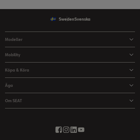
Sweden
Svenska
Modeller
Ibiza
Mobility
Arona
HVO100 & E10
Köpa & Köra
Leon Sportstourer
Kvalitets- och Miljöpolicy
Aktuella Erbjudanden
Äga
SEAT CONECT
Begagnade bilar
2G/3G-nätet stängs ned
Om SEAT
Boka Provkörning
End of life vehicles
Annual Report
Broschyrer & Prislistor
Finansieringstjänster
EU Data Act
Bygg din SEAT
Om min bil
Historia
Energimärkning av däck