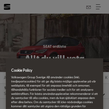
SEAT ordlista
Allt du vill veta
Cookie Policy
A
B
C
D
E
F
G
H
I
J
K
Volkswagen Group Sverige AB använder cookies (inkl.
tredjepartscookies) för att ge dig bästa möjliga upplevelse på vår
webbplats, till exempel för att anpassa innehåll och annonser,
S
tillhandahålla funktioner för sociala medier och för att analysera
webbtrafiken. För bästa användarupplevelse rekommenderar vi att
du samtycker till alla cookies, men du kan självklart anpassa dem
efter dina behov. Om du samtycker till icke-nödvändiga cookies
kommer ditt samtycke att utgöra den rättsliga grunden för