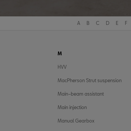
A
B
C
D
E
F
M
HVV
MacPherson Strut suspension
Main–beam assistant
Main injection
Manual Gearbox