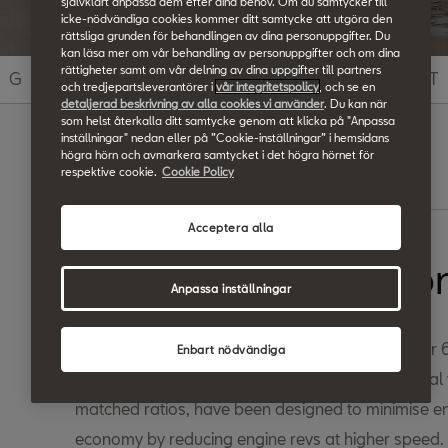
självklart anpassa dem efter dina behov. Om du samtycker till
icke-nödvändiga cookies kommer ditt samtycke att utgöra den
rättsliga grunden för behandlingen av dina personuppgifter. Du
kan läsa mer om vår behandling av personuppgifter och om dina
rättigheter samt om vår delning av dina uppgifter till partners
G
H
I
J
K
L
M
N
O
P
Q
R
S
T
och tredjepartsleverantörer i
vår integritetspolicy
, och se en
detaljerad beskrivning av alla cookies vi använder
. Du kan när
som helst återkalla ditt samtycke genom att klicka på "Anpassa
inställningar" nedan eller på ”Cookie-inställningar” i hemsidans
högra hörn och avmarkera samtycket i det högra hörnet för
respektive cookie.
Cookie Policy
Search
Acceptera alla
Manual Transmissio
Anpassa inställningar
Manual versions of our cars come with either 5 or
Enbart nödvändiga
easy to use with a positive shift action. The manual 
matched ratios, have been designed to minimise en
economy by reducing engine revs at higher speed.