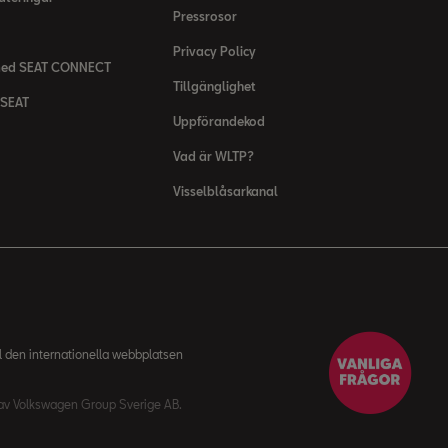
Pressrosor
Privacy Policy
med SEAT CONNECT
Tillgänglighet
 SEAT
Uppförandekod
Vad är WLTP?
Visselblåsarkanal
ll den internationella webbplatsen
s av Volkswagen Group Sverige AB.