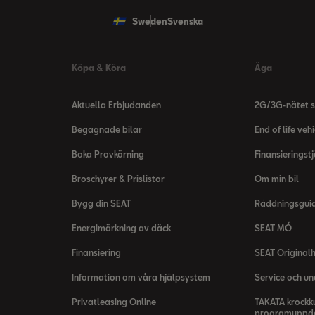
Sweden
Svenska
Köpa & Köra
Äga
Aktuella Erbjudanden
2G/3G-nätet s
Begagnade bilar
End of life vehi
Boka Provkörning
Finansieringst
Broschyrer & Prislistor
Om min bil
Bygg din SEAT
Räddningsgui
Energimärkning av däck
SEAT MÓ
Finansiering
SEAT Originalh
Information om våra hjälpsystem
Service och un
Privatleasing Online
TAKATA krockk
programuppda