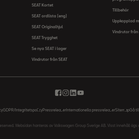
SEAT Kortet
Tillbehör
SEAT ordlista (eng)
Uppkopplad 
SEAT Originalhjul
Vindrutor från
SEAT Trygghet
Se nya SEAT i lager
Vindrutor från SEAT
cy
GDPR/Integritetspolicy
Pressreleaser
Internationella pressreleaser
Sitemap
Gå ti
 reserved. Websidan hanteras av Volkswagen Group Sverige AB. Visst innehåll äg