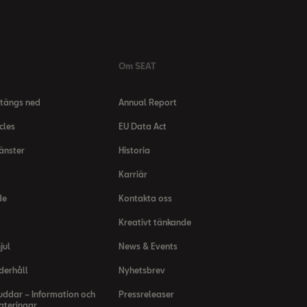
Om SEAT
tängs ned
Annual Report
cles
EU Data Act
jänster
Historia
Karriär
de
Kontakta oss
Kreativt tänkande
jul
News & Events
derhåll
Nyhetsbrev
uddar – Information och
Pressreleaser
teringar