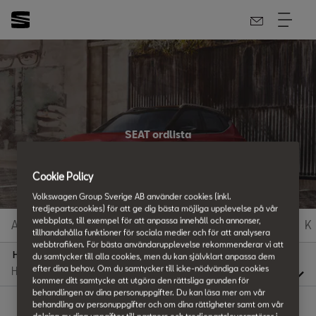
SEAT ordlista
Allt du vill veta
Cookie Policy
Volkswagen Group Sverige AB använder cookies (inkl.
tredjepartscookies) för att ge dig bästa möjliga upplevelse på vår
webbplats, till exempel för att anpassa innehåll och annonser,
A
B
C
D
E
F
G
H
I
J
K
tillhandahålla funktioner för sociala medier och för att analysera
webbtrafiken. För bästa användarupplevelse rekommenderar vi att
H
du samtycker till alla cookies, men du kan självklart anpassa dem
efter dina behov. Om du samtycker till icke-nödvändiga cookies
kommer ditt samtycke att utgöra den rättsliga grunden för
behandlingen av dina personuppgifter. Du kan läsa mer om vår
behandling av personuppgifter och om dina rättigheter samt om vår