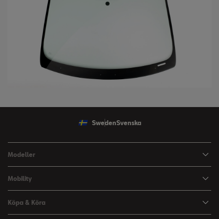
Sweden
Svenska
Modeller
Ibiza
Mobility
Arona
HVO100 & E10
Köpa & Köra
Leon Sportstourer
Kvalitets- och Miljöpolicy