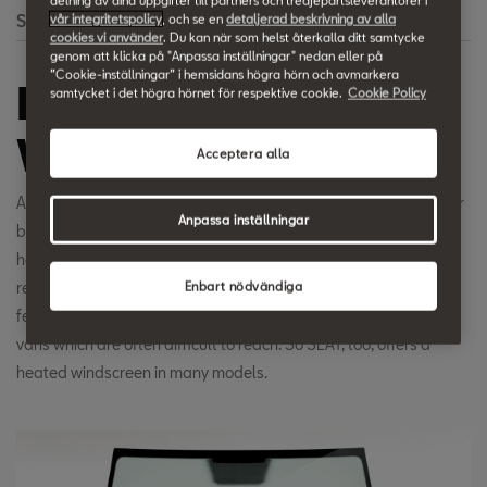
delning av dina uppgifter till partners och tredjepartsleverantörer i
vår integritetspolicy
, och se en
detaljerad beskrivning av alla
Search
cookies vi använder
. Du kan när som helst återkalla ditt samtycke
genom att klicka på "Anpassa inställningar" nedan eller på
”Cookie-inställningar” i hemsidans högra hörn och avmarkera
Heated Front
samtycket i det högra hörnet för respektive cookie.
Cookie Policy
Windscreen
Acceptera alla
Annoying and time-wasting scraping of the windscreen in winter
Anpassa inställningar
becomes unnecessary by using a heatable windscreen. Fine
heating wires are embedded in the windscreen which do not
restrict the driver's view in any way. This comfort and safety
Enbart nödvändiga
feature is especially important in the large, high windscreens of
vans which are often difficult to reach. So SEAT, too, offers a
heated windscreen in many models.