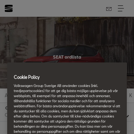
SEAT ordlista
Allt du vill veta
Cookie Policy
Volkswagen Group Sverige AB använder cookies (inkl.
tredjepartscookies) för att ge dig bästa möjliga upplevelse på vår
A
B
C
D
E
F
G
H
I
J
K
webbplats, till exempel för att anpassa innehåll och annonser,
tillhandahålla funktioner för sociala medier och för att analysera
webbtrafiken. För bästa användarupplevelse rekommenderar vi att
C
du samtycker till alla cookies, men du kan självklart anpassa dem
efter dina behov. Om du samtycker till icke-nödvändiga cookies
kommer ditt samtycke att utgöra den rättsliga grunden för
behandlingen av dina personuppgifter. Du kan läsa mer om vår
behandling av personuppgifter och om dina rättigheter samt om vår