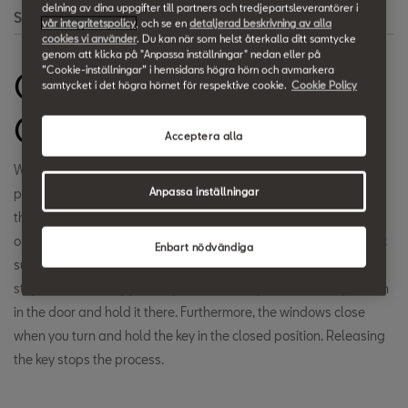
delning av dina uppgifter till partners och tredjepartsleverantörer i
Search
vår integritetspolicy
, och se en
detaljerad beskrivning av alla
cookies vi använder
. Du kan när som helst återkalla ditt samtycke
genom att klicka på "Anpassa inställningar" nedan eller på
”Cookie-inställningar” i hemsidans högra hörn och avmarkera
Convenient Open-
samtycket i det högra hörnet för respektive cookie.
Cookie Policy
Close function
Acceptera alla
When the car is locked or unlocked from the driver's or front
Anpassa inställningar
passenger's side, the side windows can be opened or closed at
the same time. Press and hold down the Open or Close button
on the remote key and all the windows (including the panoramic
Enbart nödvändiga
sunroof) respond. When the button is released, the process
stops. This also happens if you turn the key to the unlock position
in the door and hold it there. Furthermore, the windows close
when you turn and hold the key in the closed position. Releasing
the key stops the process.