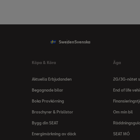
Sweden
Svenska
Köpa & Köra
Äga
Aktuella Erbjudanden
2G/3G-nätet s
Begagnade bilar
End of life vehi
Boka Provkörning
Finansieringst
Broschyrer & Prislistor
Om min bil
Bygg din SEAT
Räddningsgui
Energimärkning av däck
SEAT MÓ