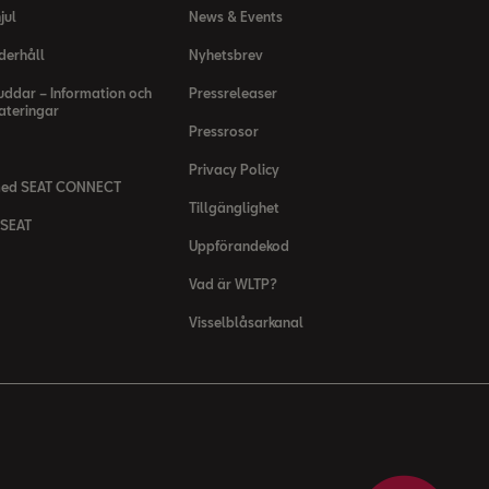
jul
News & Events
derhåll
Nyhetsbrev
uddar – Information och
Pressreleaser
teringar
Pressrosor
Privacy Policy
med SEAT CONNECT
Tillgänglighet
 SEAT
Uppförandekod
Vad är WLTP?
Visselblåsarkanal