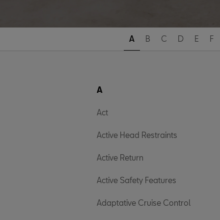
A
B
C
D
E
F
A
Act
Active Head Restraints
Active Return
Active Safety Features
Adaptative Cruise Control