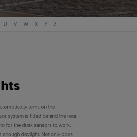
U
V
W
X
Y
Z
hts
utomatically turns on the
sor system is fitted behind the rear
to for the dusk sensors to work.
s enough daylight. Not only does