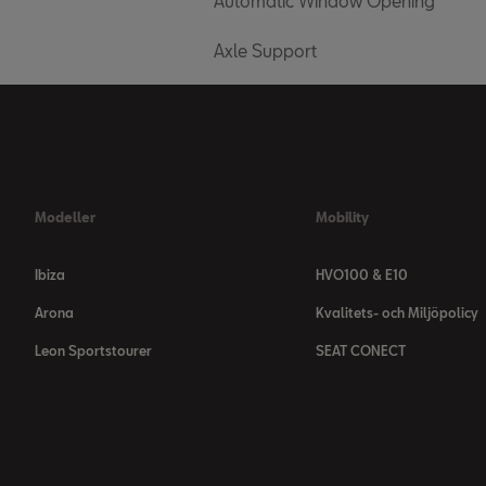
Automatic Window Opening
Axle Support
Modeller
Mobility
Ibiza
HVO100 & E10
Arona
Kvalitets- och Miljöpolicy
Leon Sportstourer
SEAT CONECT