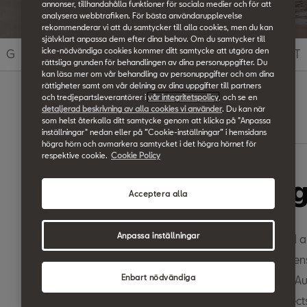
annonser, tillhandahålla funktioner för sociala medier och för att
analysera webbtrafiken. För bästa användarupplevelse
rekommenderar vi att du samtycker till alla cookies, men du kan
självklart anpassa dem efter dina behov. Om du samtycker till
icke-nödvändiga cookies kommer ditt samtycke att utgöra den
G
H
I
J
K
L
M
N
O
P
Q
R
S
T
rättsliga grunden för behandlingen av dina personuppgifter. Du
kan läsa mer om vår behandling av personuppgifter och om dina
rättigheter samt om vår delning av dina uppgifter till partners
och tredjepartsleverantörer i
vår integritetspolicy
, och se en
detaljerad beskrivning av alla cookies vi använder
. Du kan när
som helst återkalla ditt samtycke genom att klicka på "Anpassa
Search
inställningar" nedan eller på ”Cookie-inställningar” i hemsidans
högra hörn och avmarkera samtycket i det högra hörnet för
respektive cookie.
Cookie Policy
Automatic headlig
Acceptera alla
Anpassa inställningar
The dusk sensor detects the level of daylight and a
headlights when it starts to turn dark. The dusk sen
Enbart nödvändiga
view mirror. Your headlights must be switched to Au
They turn off automatically when the sensor detect