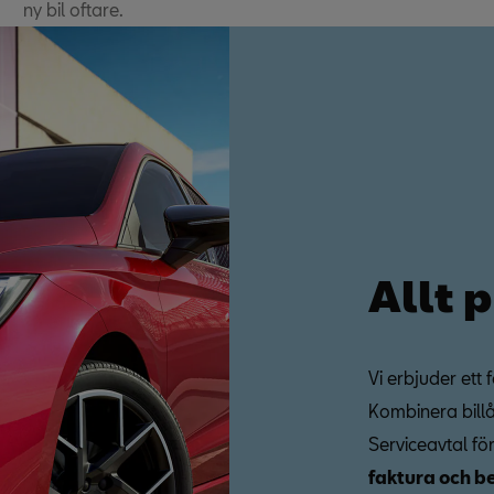
ny bil oftare.
Allt 
Vi erbjuder ett 
Kombinera bill
Serviceavtal fö
faktura och b