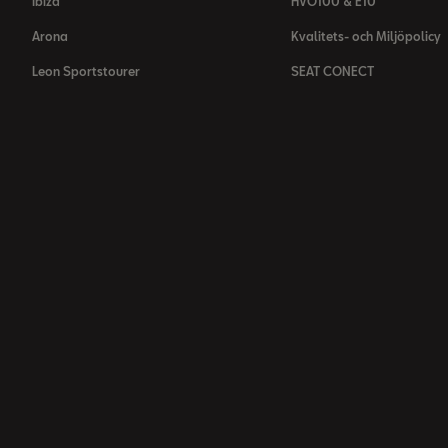
Ibiza
HVO100 & E10
Arona
Kvalitets- och Miljöpolicy
Leon Sportstourer
SEAT CONECT