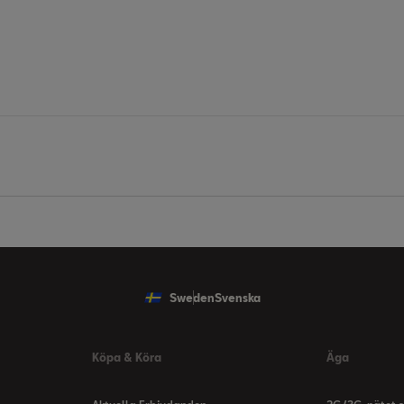
Sweden
Svenska
Köpa & Köra
Äga