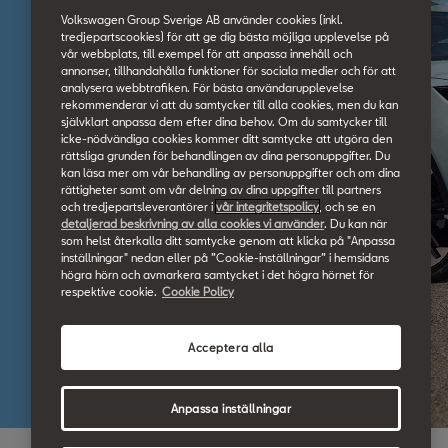
Volkswagen Group Sverige AB använder cookies (inkl.
tredjepartscookies) för att ge dig bästa möjliga upplevelse på
vår webbplats, till exempel för att anpassa innehåll och
annonser, tillhandahålla funktioner för sociala medier och för att
analysera webbtrafiken. För bästa användarupplevelse
rekommenderar vi att du samtycker till alla cookies, men du kan
självklart anpassa dem efter dina behov. Om du samtycker till
icke-nödvändiga cookies kommer ditt samtycke att utgöra den
rättsliga grunden för behandlingen av dina personuppgifter. Du
kan läsa mer om vår behandling av personuppgifter och om dina
rättigheter samt om vår delning av dina uppgifter till partners
och tredjepartsleverantörer i
vår integritetspolicy
, och se en
detaljerad beskrivning av alla cookies vi använder
. Du kan när
som helst återkalla ditt samtycke genom att klicka på "Anpassa
inställningar" nedan eller på ”Cookie-inställningar” i hemsidans
högra hörn och avmarkera samtycket i det högra hörnet för
respektive cookie.
Cookie Policy
Acceptera alla
Anpassa inställningar