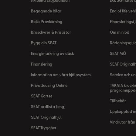
Aktuella Erbjudanden
2G/3G-nätet s
Begagnade bilar
End of life vehi
Boka Provkörning
Finansieringst
Broschyrer & Prislistor
Om min bil
Bygg din SEAT
Räddningsgui
Energimärkning av däck
SEAT MÓ
Finansiering
SEAT Originalh
Information om våra hjälpsystem
Service och un
Privatleasing Online
TAKATA krockk
programuppda
SEAT Kortet
Tillbehör
SEAT ordlista (eng)
Uppkopplad 
SEAT Originalhjul
Vindrutor från
SEAT Trygghet