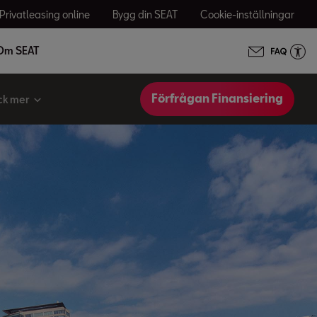
Privatleasing online
Bygg din SEAT
Cookie-inställningar
Om SEAT
Förfrågan Finansiering
ck mer