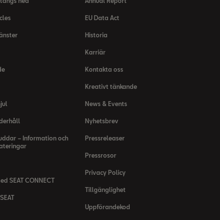
tängs ned
Annual Report
cles
EU Data Act
jänster
Historia
Karriär
de
Kontakta oss
Kreativt tänkande
jul
News & Events
derhåll
Nyhetsbrev
uddar – Information och
Pressreleaser
teringar
Pressrosor
Privacy Policy
med SEAT CONNECT
Tillgänglighet
 SEAT
Uppförandekod