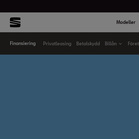
Modeller
Finansiering
Privatleasing
Betalskydd
Billån
Före