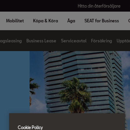
Hitta din återförsäljare
Mobilitet
Köpa & Köra
Äga
SEAT for Business
tagsleasing
Business Lease
Serviceavtal
Försäkring
Upptä
Cookie Policy