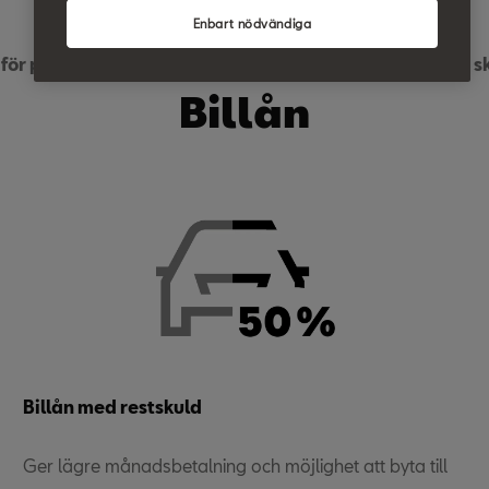
Enbart nödvändiga
 för privatpersoner, men även företag som vill äga och sk
Billån
Billån med restskuld
Ger lägre månadsbetalning och möjlighet att byta till