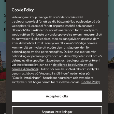
Cookie Policy
SEAT Originaldelar är skräddarsydda för din SEAT och uppfyller
Volkswagen Group Sverige AB använder cookies (inkl.
de högsta standarder som krävs för att garantera din säkerhet,
tredjepartscookies) för att ge dig bästa möjliga upplevelse på vår
webbplats, till exempel för att anpassa innehåll och annonser,
prestanda, hållbarhet och tillförlitlighet för din SEAT.
tillhandahålla funktioner för sociala medier och för att analysera
webbtrafiken. För bästa användarupplevelse rekommenderar vi att
du samtycker till alla cookies, men du kan självklart anpassa dem
efter dina behov. Om du samtycker till icke-nödvändiga cookies
kommer ditt samtycke att utgöra den rättsliga grunden för
behandlingen av dina personuppgifter. Du kan läsa mer om vår
behandling av personuppgifter och om dina rättigheter samt om vår
delning av dina uppgifter till partners och tredjepartsleverantörer i
vår integritetspolicy
, och se en
detaljerad beskrivning av alla
cookies vi använder
. Du kan när som helst återkalla ditt samtycke
genom att klicka på "Anpassa inställningar" nedan eller på
”Cookie-inställningar” i hemsidans högra hörn och avmarkera
samtycket i det högra hörnet för respektive cookie.
Cookie Policy
Acceptera alla
Anpassa inställningar