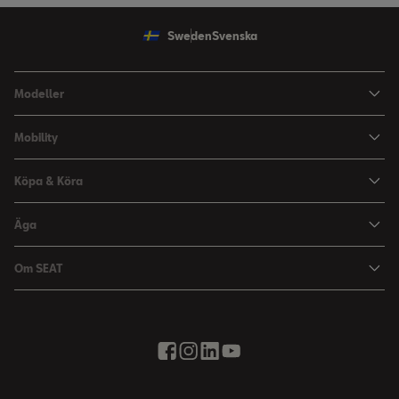
Sweden
Svenska
Modeller
Ibiza
Mobility
Arona
HVO100 & E10
Köpa & Köra
Leon Sportstourer
Kvalitets- och Miljöpolicy
Aktuella Erbjudanden
Äga
SEAT CONECT
Begagnade bilar
2G/3G-nätet stängs ned
Om SEAT
Boka Provkörning
End of life vehicles
Annual Report
Broschyrer & Prislistor
Finansieringstjänster
EU Data Act
Bygg din SEAT
Om min bil
Historia
Energimärkning av däck
Räddningsguide
Karriär