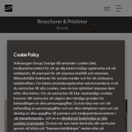
Broschyrer & Prislistor
Arona
Broschyrer & Prislista
Cookie Policy
Arona
Volkswagen Group Sverige AB använder cookies (inkl.
tredjepartscookies) för att ge dig bästa möjliga upplevelse på vår
webbplats, till exempel för att anpassa innehåll och annonser,
tillhandahålla funktioner för sociala medier och för att analysera
webbtrafiken. För bästa användarupplevelse rekommenderar vi att
du samtycker till alla cookies, men du kan självklart anpassa dem
Broschyr
efter dina behov. Om du samtycker till icke-nödvändiga cookies
kommer ditt samtycke att utgöra den rättsliga grunden för
behandlingen av dina personuppgifter. Du kan läsa mer om vår
behandling av personuppgifter och om dina rättigheter samt om vår
delning av dina uppgifter till partners och tredjepartsleverantörer i
vår integritetspolicy
, och se en
detaljerad beskrivning av alla
cookies vi använder
. Du kan när som helst återkalla ditt samtycke
genom att klicka på "Anpassa inställningar" nedan eller på