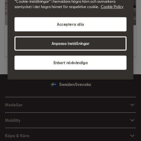
”Cookie-inställningar” i hemsidans högra hörn och avmarkera
samtycket i det högra hörnet för respektive cookie.
Cookie Policy
Acceptera alla
Modellbroschyr (okt 2019)
Anpassa inställningar
Tekniska Specifikationer (okt 2020)
Enbart nödvändiga
Sweden
Svenska
Modeller
Ibiza
Mobility
Arona
HVO100 & E10
Köpa & Köra
Leon Sportstourer