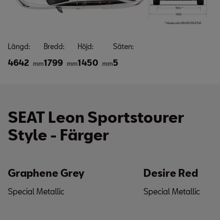
Längd:
Bredd:
Höjd:
Säten:
4642
1799
1450
5
mm
mm
mm
SEAT Leon Sportstourer
Style - Färger
Graphene Grey
Desire Red
Special Metallic
Special Metallic