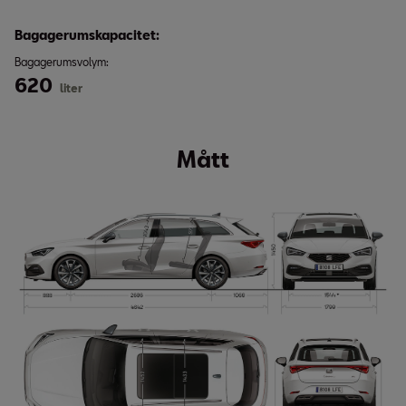
Bagagerumskapacitet:
Bagagerumsvolym:
620
liter
Mått