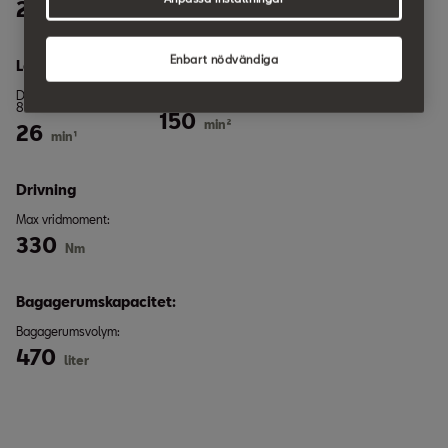
204
220
hk
km/h
Enbart nödvändiga
Laddningstider:
DC upp till 50 Kw 10–
AC 11Kw 0–100& SoC:
80& SoC:
150
min²
26
min¹
Drivning
Max vridmoment:
330
Nm
Bagagerumskapacitet:
Bagagerumsvolym:
470
liter