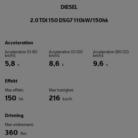
DIESEL
2.0 TDI 150 DSG7 110kW/150hk
Acceleration
Acceleration (0-80
Acceleration (0-100
Acceleration (80-120
km/h):
km/h):
km/h):
5,8
8,6
9,6
s
s
s
Effekt
Max effekt:
Max hastighet:
150
216
hk
km/h
Drivning
Max vridmoment:
360
Nm