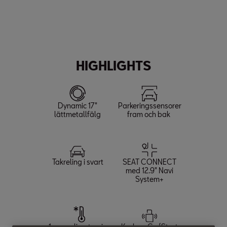
Max. effekt:
Max. hastighet:
Acceleration (0-100 km/h):
204
220
7,9
hk
km/h
s
HIGHLIGHTS
Dynamic 17"
Parkeringssensorer
lättmetallfälg
fram och bak
Takreling i svart
SEAT CONNECT
med 12.9" Navi
System+
1-zons climatronic
Keyless Go (Start