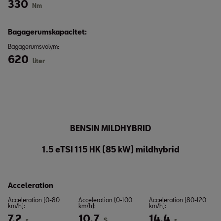
330
Nm
Bagagerumskapacitet:
Bagagerumsvolym:
620
liter
BENSIN MILDHYBRID
1.5 eTSI 115 HK (85 kW) mildhybrid
Acceleration
Acceleration (0-80
Acceleration (0-100
Acceleration (80-120
km/h):
km/h):
km/h):
7.2
10,7
14,4
s
S
s