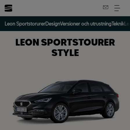
Leon Sportstorurer
Design
Versioner och utrustning
Teknik
Le
LEON SPORTSTOURER
STYLE