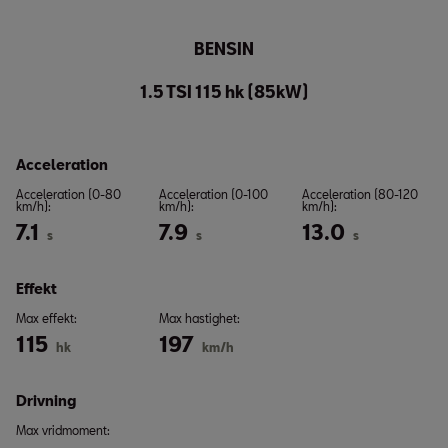
BENSIN
1.5 TSI 115 hk (85kW)
Acceleration
Acceleration (0-80
Acceleration (0-100
Acceleration (80-120
km/h):
km/h):
km/h):
7.1
7.9
13.0
s
s
s
Effekt
Max effekt:
Max hastighet:
115
197
hk
km/h
Drivning
Max vridmoment: